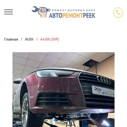
Главная
/
AUDI
/
A4 B9 (ЭУР)