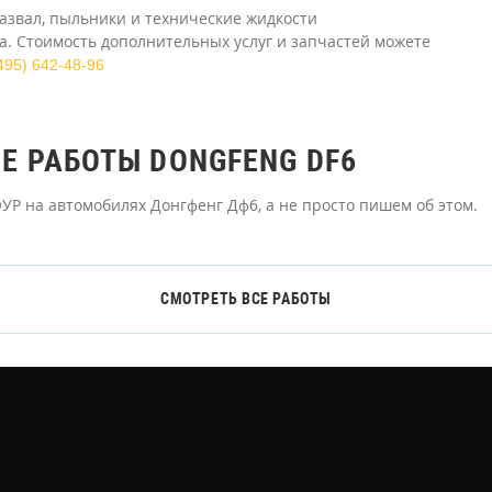
азвал, пыльники и технические жидкости
. Стоимость дополнительных услуг и запчастей можете
495) 642-48-96
 РАБОТЫ DONGFENG DF6
Р на автомобилях Донгфенг Дф6, а не просто пишем об этом.
СМОТРЕТЬ ВСЕ РАБОТЫ