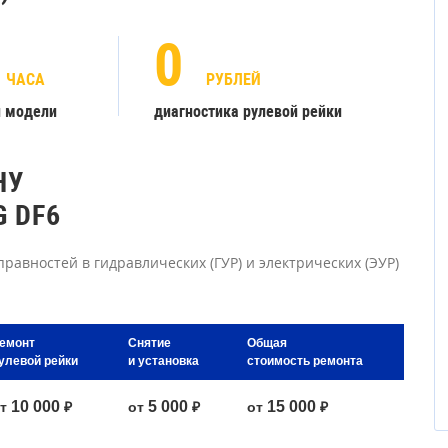
0
ЧАСА
РУБЛЕЙ
й модели
диагностика рулевой рейки
НУ
 DF6
равностей в гидравлических (ГУР) и электрических (ЭУР)
емонт
Снятие
Общая
улевой рейки
и установка
стоимость ремонта
10 000
5 000
15 000
от
₽
от
₽
от
₽