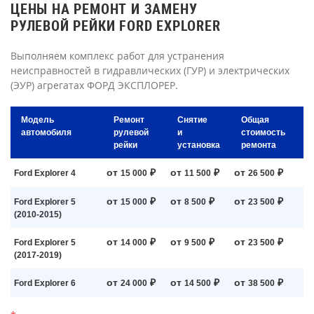
ЦЕНЫ НА РЕМОНТ И ЗАМЕНУ
РУЛЕВОЙ РЕЙКИ FORD EXPLORER
Выполняем комплекс работ для устранения
неисправностей в гидравлических (ГУР) и электрических
(ЭУР) агрегатах ФОРД ЭКСПЛОРЕР.
Модель
Ремонт
Снятие
Общая
автомобиля
рулевой
и
стоимость
рейки
установка
ремонта
от
₽
от
₽
от
₽
Ford Explorer 4
15 000
11 500
26 500
от
₽
от
₽
от
₽
Ford Explorer 5
15 000
8 500
23 500
(2010-2015)
от
₽
от
₽
от
₽
Ford Explorer 5
14 000
9 500
23 500
(2017-2019)
от
₽
от
₽
от
₽
Ford Explorer 6
24 000
14 500
38 500