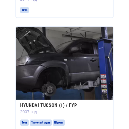
Течь
HYUNDAI TUCSON (1) / ГУР
2007 год
Течь
Тяжелый руль
Шумит