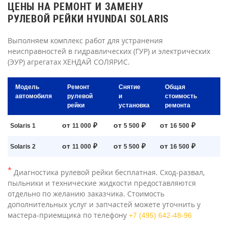
ЦЕНЫ НА РЕМОНТ И ЗАМЕНУ
РУЛЕВОЙ РЕЙКИ HYUNDAI SOLARIS
Выполняем комплекс работ для устранения
неисправностей в гидравлических (ГУР) и электрических
(ЭУР) агрегатах ХЕНДАЙ СОЛЯРИС.
Модель
Ремонт
Снятие
Общая
автомобиля
рулевой
и
стоимость
рейки
установка
ремонта
от
₽
от
₽
от
₽
Solaris 1
11 000
5 500
16 500
от
₽
от
₽
от
₽
Solaris 2
11 000
5 500
16 500
*
Диагностика рулевой рейки бесплатная. Сход-развал,
пыльники и технические жидкости предоставляются
отдельно по желанию заказчика. Стоимость
дополнительных услуг и запчастей можете уточнить у
мастера-приемщика по телефону
+7 (495) 642-48-96