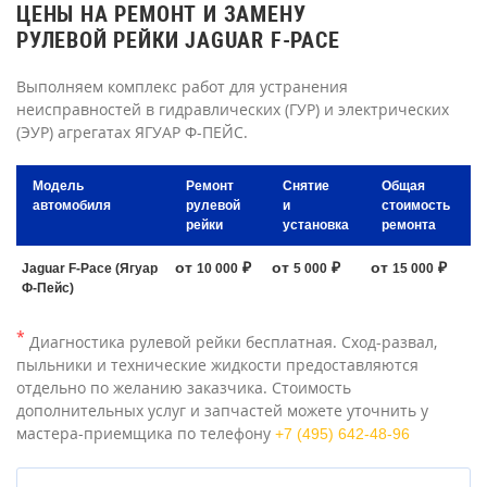
ЦЕНЫ НА РЕМОНТ И ЗАМЕНУ
РУЛЕВОЙ РЕЙКИ JAGUAR F-PACE
Выполняем комплекс работ для устранения
неисправностей в гидравлических (ГУР) и электрических
(ЭУР) агрегатах ЯГУАР Ф-ПЕЙС.
Модель
Ремонт
Снятие
Общая
автомобиля
рулевой
и
стоимость
рейки
установка
ремонта
от
₽
от
₽
от
₽
Jaguar F-Pace (Ягуар
10 000
5 000
15 000
Ф-Пейс)
*
Диагностика рулевой рейки бесплатная. Сход-развал,
пыльники и технические жидкости предоставляются
отдельно по желанию заказчика. Стоимость
дополнительных услуг и запчастей можете уточнить у
мастера-приемщика по телефону
+7 (495) 642-48-96