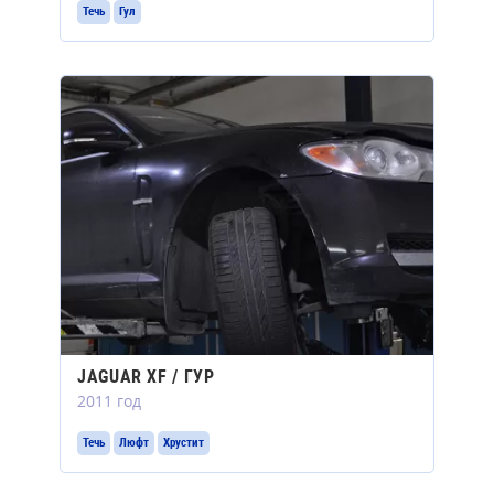
Течь
Гул
JAGUAR XF / ГУР
2011 год
Течь
Люфт
Хрустит