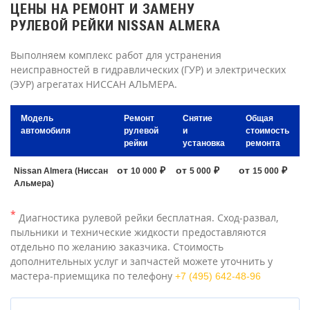
ЦЕНЫ НА РЕМОНТ И ЗАМЕНУ
РУЛЕВОЙ РЕЙКИ NISSAN ALMERA
Выполняем комплекс работ для устранения
неисправностей в гидравлических (ГУР) и электрических
(ЭУР) агрегатах НИССАН АЛЬМЕРА.
Модель
Ремонт
Снятие
Общая
автомобиля
рулевой
и
стоимость
рейки
установка
ремонта
от
₽
от
₽
от
₽
Nissan Almera (Ниссан
10 000
5 000
15 000
Альмера)
*
Диагностика рулевой рейки бесплатная. Сход-развал,
пыльники и технические жидкости предоставляются
отдельно по желанию заказчика. Стоимость
дополнительных услуг и запчастей можете уточнить у
мастера-приемщика по телефону
+7 (495) 642-48-96