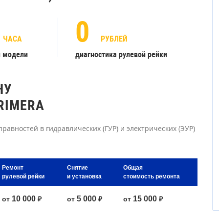
0
ЧАСА
РУБЛЕЙ
й модели
диагностика рулевой рейки
НУ
RIMERA
равностей в гидравлических (ГУР) и электрических (ЭУР)
Ремонт
Снятие
Общая
рулевой рейки
и установка
стоимость ремонта
10 000
5 000
15 000
от
₽
от
₽
от
₽