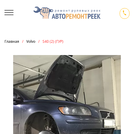
Главная
/
Volvo
/
S40 (2) (ГУР)