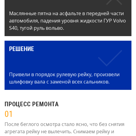
Маслянные пятна на асфальте в передней части
автомобиля, падения уровня жидкости ГУР Volvo
S40, тугой руль вольво.
РЕШЕНИЕ
Привели в порядок рулевую рейку, произвели
шлифовку вала с заменой всех сальников.
ПРОЦЕСС РЕМОНТА
01
После беглого осмотра стало ясно, что без снятия
агрегата рейку не вылечить. Снимаем рейку и