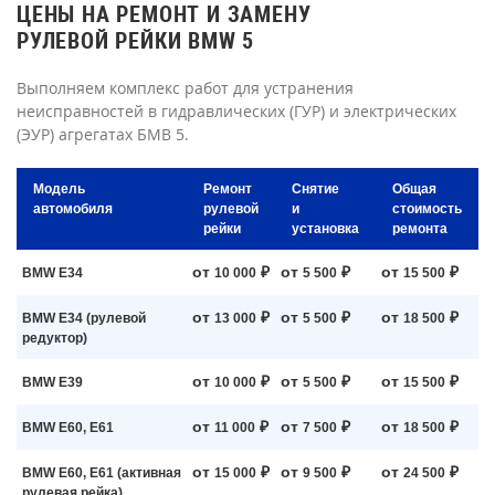
ЦЕНЫ НА РЕМОНТ И ЗАМЕНУ
РУЛЕВОЙ РЕЙКИ BMW 5
Выполняем комплекс работ для устранения
неисправностей в гидравлических (ГУР) и электрических
(ЭУР) агрегатах БМВ 5.
Модель
Ремонт
Снятие
Общая
автомобиля
рулевой
и
стоимость
рейки
установка
ремонта
от
₽
от
₽
от
₽
BMW E34
10 000
5 500
15 500
от
₽
от
₽
от
₽
BMW E34 (рулевой
13 000
5 500
18 500
редуктор)
от
₽
от
₽
от
₽
BMW E39
10 000
5 500
15 500
от
₽
от
₽
от
₽
BMW E60, E61
11 000
7 500
18 500
от
₽
от
₽
от
₽
BMW E60, E61 (активная
15 000
9 500
24 500
рулевая рейка)