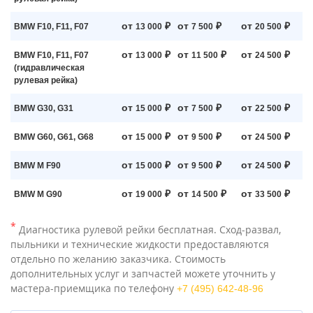
от
₽
от
₽
от
₽
BMW F10, F11, F07
13 000
7 500
20 500
от
₽
от
₽
от
₽
BMW F10, F11, F07
13 000
11 500
24 500
(гидравлическая
рулевая рейка)
от
₽
от
₽
от
₽
BMW G30, G31
15 000
7 500
22 500
от
₽
от
₽
от
₽
BMW G60, G61, G68
15 000
9 500
24 500
от
₽
от
₽
от
₽
BMW M F90
15 000
9 500
24 500
от
₽
от
₽
от
₽
BMW M G90
19 000
14 500
33 500
*
Диагностика рулевой рейки бесплатная. Сход-развал,
пыльники и технические жидкости предоставляются
отдельно по желанию заказчика. Стоимость
дополнительных услуг и запчастей можете уточнить у
мастера-приемщика по телефону
+7 (495) 642-48-96