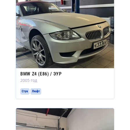
BMW Z4 (E86) / ЭУР
2005 год
Стук
Люфт