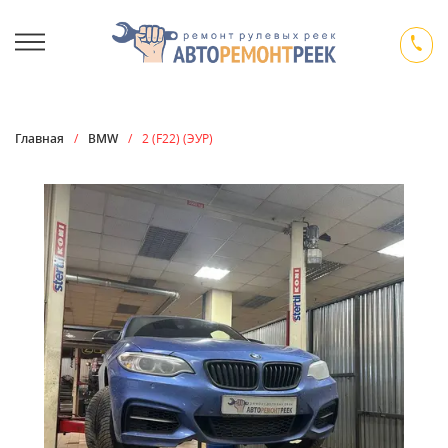
Главная
/
BMW
/
2 (F22) (ЭУР)