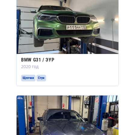
BMW G31 / ЭУР
2020 год
Щелчки
Стук