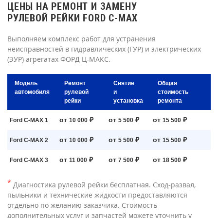
ЦЕНЫ НА РЕМОНТ И ЗАМЕНУ
РУЛЕВОЙ РЕЙКИ FORD C-MAX
Выполняем комплекс работ для устранения
неисправностей в гидравлических (ГУР) и электрических
(ЭУР) агрегатах ФОРД Ц-МАКС.
Модель
Ремонт
Снятие
Общая
автомобиля
рулевой
и
стоимость
рейки
установка
ремонта
от
₽
от
₽
от
₽
Ford C-MAX 1
10 000
5 500
15 500
от
₽
от
₽
от
₽
Ford C-MAX 2
10 000
5 500
15 500
от
₽
от
₽
от
₽
Ford C-MAX 3
11 000
7 500
18 500
*
Диагностика рулевой рейки бесплатная. Сход-развал,
пыльники и технические жидкости предоставляются
отдельно по желанию заказчика. Стоимость
дополнительных услуг и запчастей можете уточнить у