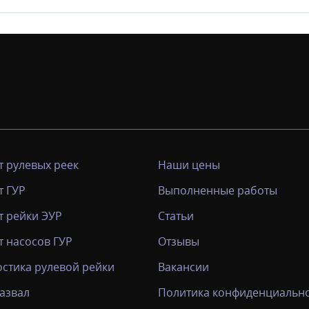
 рулевых реек
Наши цены
т ГУР
Выполненные работы
т рейки ЭУР
Статьи
 насосов ГУР
Отзывы
стика рулевой рейки
Вакансии
азвал
Политика конфиденциальн