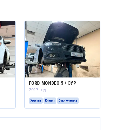
FORD MONDEO 5 / ЭУР
2017 год
Хрустит
Клинит
Отключилась