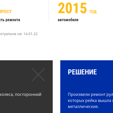
2015
ПРОСУ
ГОД
сть ремонта
автомобиля
актуальна на:
14.01.22
РЕШЕНИЕ
колеса, посторонний
Произвели ремонт рул
которых рейка вышла 
металлические.