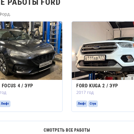
Е РАБОТЫ FORD
Форд.
 FOCUS 4 / ЭУР
FORD KUGA 2 / ЭУР
год
2017 год
Люфт
Люфт
Стук
СМОТРЕТЬ ВСЕ РАБОТЫ