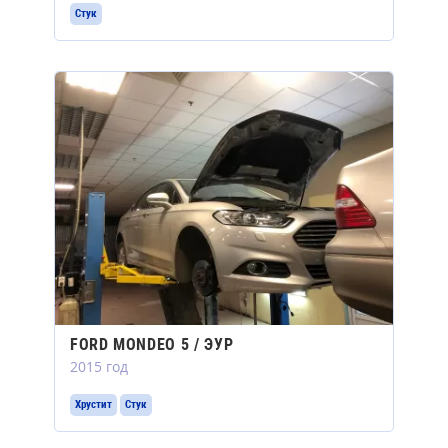
Стук
FORD MONDEO 5 / ЭУР
2015 год
Хрустит
Стук