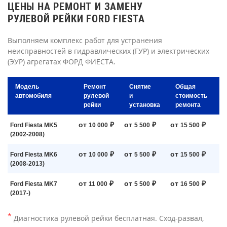
ЦЕНЫ НА РЕМОНТ И ЗАМЕНУ
РУЛЕВОЙ РЕЙКИ FORD FIESTA
Выполняем комплекс работ для устранения
неисправностей в гидравлических (ГУР) и электрических
(ЭУР) агрегатах ФОРД ФИЕСТА.
Модель
Ремонт
Снятие
Общая
автомобиля
рулевой
и
стоимость
рейки
установка
ремонта
от
₽
от
₽
от
₽
Ford Fiesta MK5
10 000
5 500
15 500
(2002-2008)
от
₽
от
₽
от
₽
Ford Fiesta MK6
10 000
5 500
15 500
(2008-2013)
от
₽
от
₽
от
₽
Ford Fiesta MK7
11 000
5 500
16 500
(2017-)
*
Диагностика рулевой рейки бесплатная. Сход-развал,