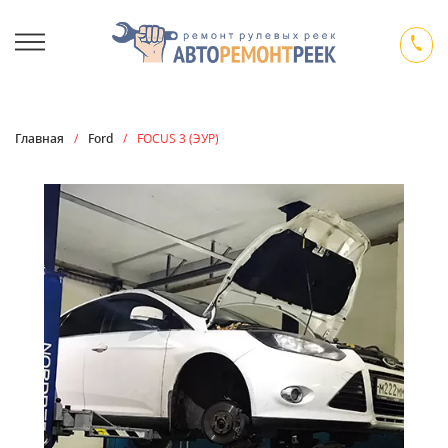
Главная
/
Ford
/
FOCUS 3 (ЭУР)