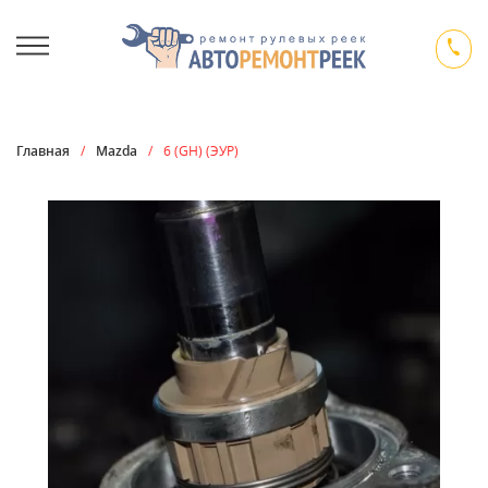
Главная
/
Mazda
/
6 (GH) (ЭУР)