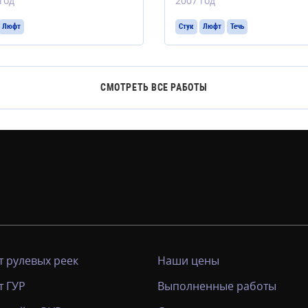
год
2007 год
Люфт
Стук
Люфт
Течь
СМОТРЕТЬ ВСЕ РАБОТЫ
 рулевых реек
Наши цены
т ГУР
Выполненные работы