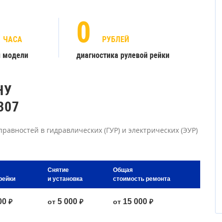
0
ЧАСА
РУБЛЕЙ
й модели
диагностика рулевой рейки
НУ
307
равностей в гидравлических (ГУР) и электрических (ЭУР)
Снятие
Общая
рейки
и установка
стоимость ремонта
00
5 000
15 000
₽
от
₽
от
₽