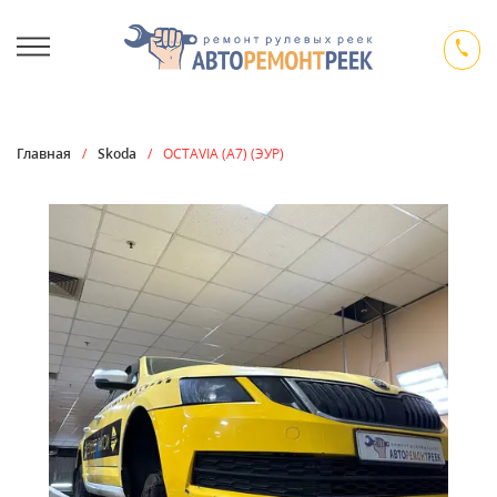
Главная
/
Skoda
/
OCTAVIA (A7) (ЭУР)