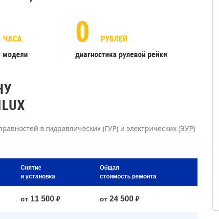
0
ЧАСА
РУБЛЕЙ
й модели
диагностика рулевой рейки
НУ
ILUX
равностей в гидравлических (ГУР) и электрических (ЭУР)
Снятие
Общая
и установка
стоимость ремонта
11 500
24 500
от
₽
от
₽