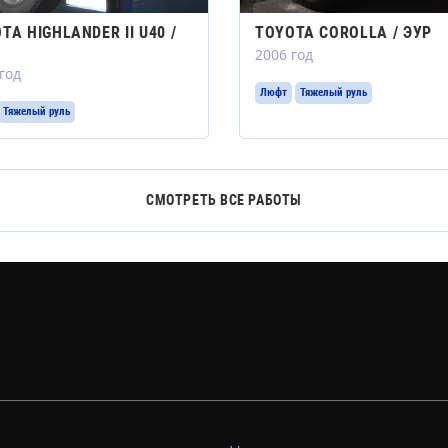
TA HIGHLANDER II U40 /
TOYOTA COROLLA / ЭУР
2006 год
год
Люфт
Тяжелый руль
Тяжелый руль
СМОТРЕТЬ ВСЕ РАБОТЫ