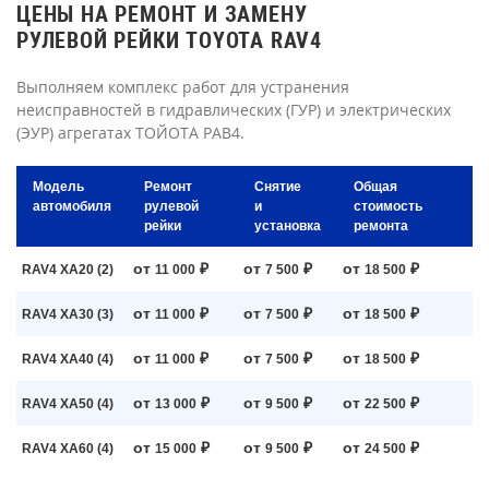
ЦЕНЫ НА РЕМОНТ И ЗАМЕНУ
РУЛЕВОЙ РЕЙКИ TOYOTA RAV4
Выполняем комплекс работ для устранения
неисправностей в гидравлических (ГУР) и электрических
(ЭУР) агрегатах ТОЙОТА РАВ4.
Модель
Ремонт
Снятие
Общая
автомобиля
рулевой
и
стоимость
рейки
установка
ремонта
от
₽
от
₽
от
₽
RAV4 XA20 (2)
11 000
7 500
18 500
от
₽
от
₽
от
₽
RAV4 XA30 (3)
11 000
7 500
18 500
от
₽
от
₽
от
₽
RAV4 XA40 (4)
11 000
7 500
18 500
от
₽
от
₽
от
₽
RAV4 XA50 (4)
13 000
9 500
22 500
от
₽
от
₽
от
₽
RAV4 XA60 (4)
15 000
9 500
24 500